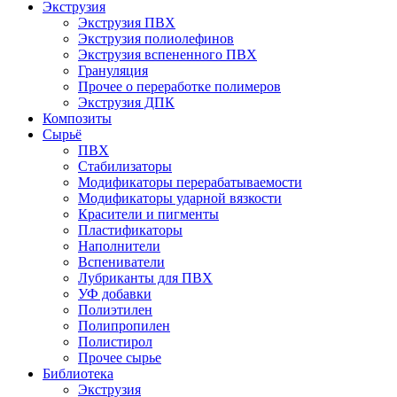
Экструзия
Экструзия ПВХ
Экструзия полиолефинов
Экструзия вспененного ПВХ
Грануляция
Прочее о переработке полимеров
Экструзия ДПК
Композиты
Сырьё
ПВХ
Стабилизаторы
Модификаторы перерабатываемости
Модификаторы ударной вязкости
Красители и пигменты
Пластификаторы
Наполнители
Вспениватели
Лубриканты для ПВХ
УФ добавки
Полиэтилен
Полипропилен
Полистирол
Прочее сырье
Библиотека
Экструзия