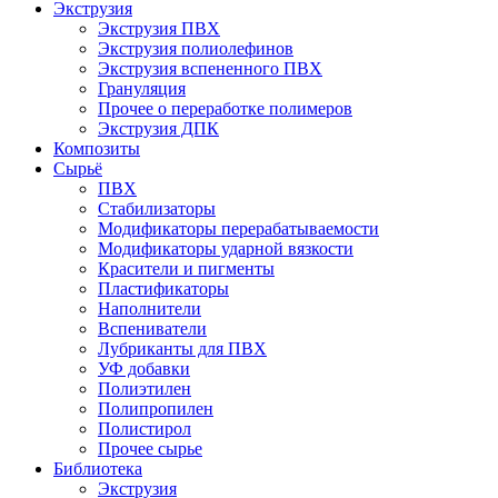
Экструзия
Экструзия ПВХ
Экструзия полиолефинов
Экструзия вспененного ПВХ
Грануляция
Прочее о переработке полимеров
Экструзия ДПК
Композиты
Сырьё
ПВХ
Стабилизаторы
Модификаторы перерабатываемости
Модификаторы ударной вязкости
Красители и пигменты
Пластификаторы
Наполнители
Вспениватели
Лубриканты для ПВХ
УФ добавки
Полиэтилен
Полипропилен
Полистирол
Прочее сырье
Библиотека
Экструзия